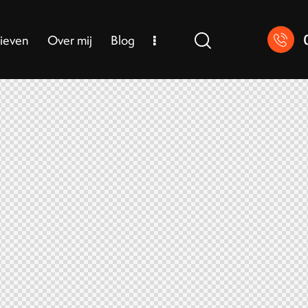
rieven
Over mij
Blog
Tarieven
Over mij
Blog