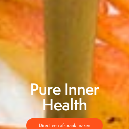
P
u
r
e
I
n
n
e
r
H
e
a
l
t
h
Direct een afspraak maken