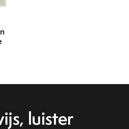
in
e
js, luister