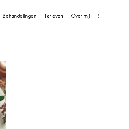
Behandelingen
Tarieven
Over mij
elingen
Tarieven
Over mij
Blog