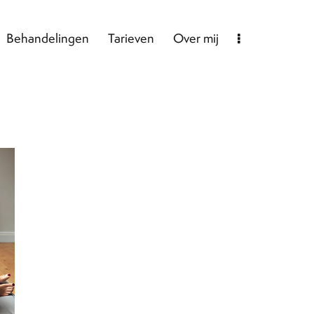
Behandelingen
Tarieven
Over mij
elingen
Tarieven
Over mij
Blog