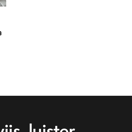
a
js, luister